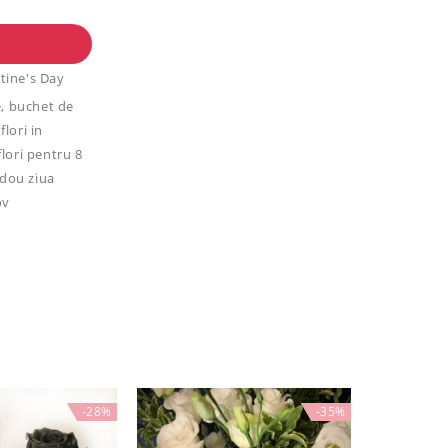
tine's Day
e
,
buchet de
flori in
flori pentru 8
adou ziua
ov
-28%
-35%