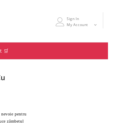
Sign In
My Account
t 🛒
Cu
i nevoie pentru
duce zâmbetul