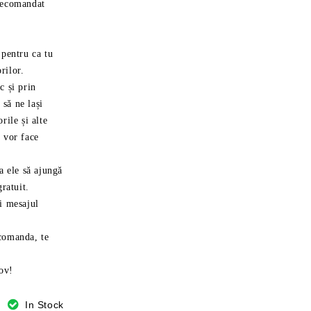
 recomandat
 pentru ca tu
rilor.
c și prin
să ne lași
rile și alte
e vor face
a ele să ajungă
gratuit.
și mesajul
 comanda, te
fov!
In Stock