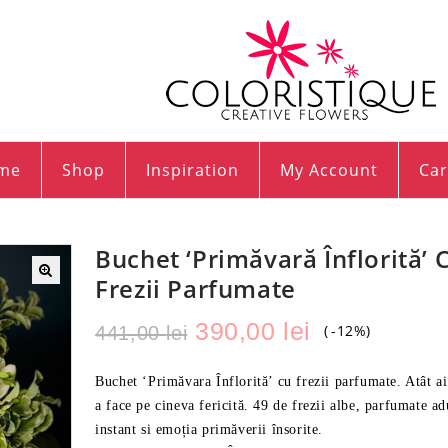
me
Shop
Inspiration
My Account
Car
Buchet ‘Primăvară Înflorită’ 
Frezii Parfumate
🔍
390,00
lei
-12%
441,00
lei
Buchet ‘Primăvara Înflorită’ cu frezii parfumate. Atât a
a face pe cineva fericită. 49 de frezii albe, parfumate a
instant si emoția primăverii însorite.