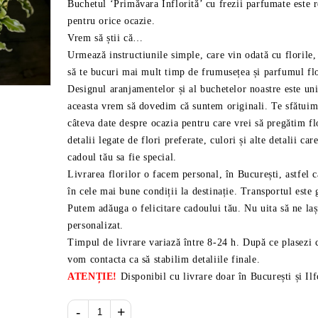
Buchetul ‘Primăvara Înflorită’ cu frezii parfumate este
pentru orice ocazie.
Vrem să știi că…
Urmează instructiunile simple, care vin odată cu florile,
să te bucuri mai mult timp de frumusețea și parfumul flo
Designul aranjamentelor și al buchetelor noastre este uni
aceasta vrem să dovedim că suntem originali. Te sfătuim 
câteva date despre ocazia pentru care vrei să pregătim flo
detalii legate de flori preferate, culori și alte detalii car
cadoul tău sa fie special.
Livrarea florilor o facem personal, în București, astfel c
în cele mai bune condiții la destinație. Transportul este 
Putem adăuga o felicitare cadoului tău. Nu uita să ne la
personalizat.
Timpul de livrare variază între 8-24 h. După ce plasezi
vom contacta ca să stabilim detaliile finale.
ATENȚIE!
Disponibil cu livrare doar în București și Il