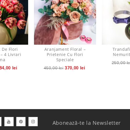
De Flori
Aranjament Floral –
Trandaf
– 4 Livrari
Prietenie Cu Flori
Nemurit
una
Speciale
250,00
le
84,00
lei
370,00
lei
450,00
lei
Abonează-te la Newsletter