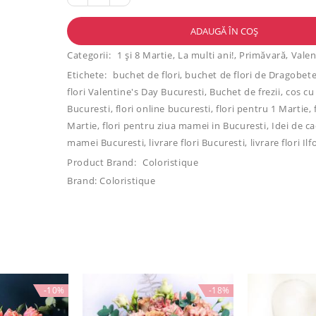
ADAUGĂ ÎN COȘ
Categorii:
1 și 8 Martie
,
La multi ani!
,
Primăvară
,
Valen
Etichete:
buchet de flori
,
buchet de flori de Dragobet
flori Valentine's Day Bucuresti
,
Buchet de frezii
,
cos cu 
Bucuresti
,
flori online bucuresti
,
flori pentru 1 Martie
,
Martie
,
flori pentru ziua mamei in Bucuresti
,
Idei de c
mamei Bucuresti
,
livrare flori Bucuresti
,
livrare flori Ilf
Product Brand:
Coloristique
Brand:
Coloristique
-10%
-18%