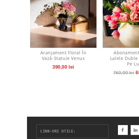
Aranjament Floral În
Abonament 
Vază-Statuie Venus
Lalele Duble 
Pe L
390,00
lei
6
760,00
lei
LINK-URI UTILE: