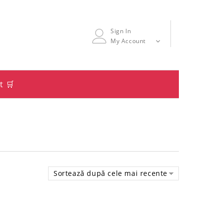
Sign In
My Account
t 🛒
Sortează după cele mai recente