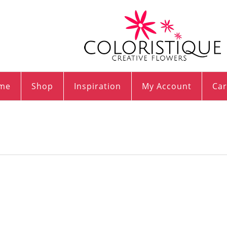
me
Shop
Inspiration
My Account
Car